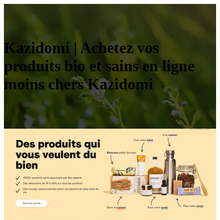
Kazidomi | Achetez vos
produits bio et sains en ligne
moins chers Kazidomi