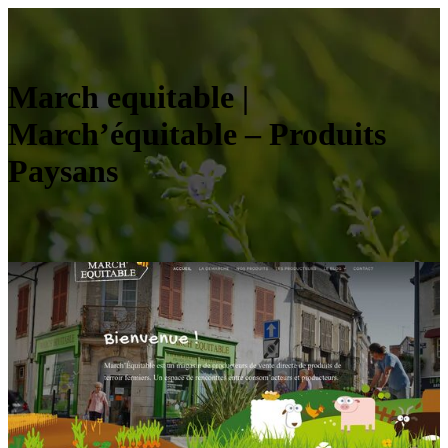
March equitable |
March’équitable – Produits
Paysans